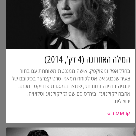
המילה האחרונה (4 דק', 2014)
בחלל אפל ומפוקפק, אישה ממגנטת משוחחת עם בחור
צעיר שנכנע אט אט לכוחה המאגי. סרט קצרצר בכיכובם של
יבגניה דודינה ותום חגי, שנוצר במסגרת פרוייקט "מכתב
אהבה לקולנוע", ביה"ס סם שפיגל לקולנוע וטלויזיה,
ירושלים.
קראו עוד »