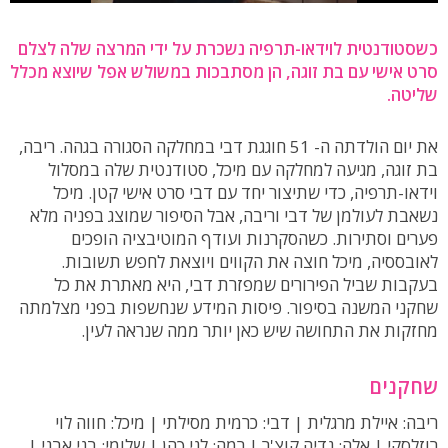
כשסטודנטית לוידאו-תרפיה נשכרת על ידי המרצה שלה לצלם
סרט אישי עם בת זוגה, הן מסתבכות במשולש אפל שיוצא מכלל
שליטה.
את יום הולדתה ה- 51 חוגגת דבי במחלקה הסגורה בגהה. ריבה,
בת זוגה, מגיעה למחלקה עם מיכל, סטודנטית שלה במסלול
וידאו-תרפיה, כדי שתיצור יחד עם דבי סרט אישי קטן. מיכל
נשאבת לעולמן של דבי וריבה, אבל הסיפור שמוצג בפניה מלא
פערים וסתירות. כשהסקרנות ועודף המוטיבציה הופכים
לאובססיה, מיכל חוצה את הקווים ויוצאת לחפש תשובות.
בעקבות שביל הפירורים שמפזרת דבי, היא מאתרת את כל
שחקני המשנה בסיפור. פיסות המידע שנחשפות בפני מצלמתה
מחזקות את התחושה שיש כאן יותר ממה שנראה לעין.
שחקנים
ריבה: איילת מרגלית | דבי: כרמית מסילתי | מיכל: חווה לוי
רוזלסקי | אלה: נדיה קוצ'ר | רמה: לני כהן | שלומי: בני אבני |