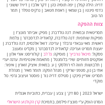
דריה: הילה קפלן | יפה תוסיה כהן | דקר אלבז | דיויד ששוני |
ג'רמי פינטו | בן שמאי | ראפת חטאב | נרקיס טפלר | תמר
הר-טוב
צוות ההפקה
תסריטאית ובמאית: דנה גולדברג | מפיק: אביתר מונצ'ז |
מפיקות שותפות: דנה גולדברג, קלאודיה לנדסברגר | צלמת
ראשית: מאי עבאדי גרבלר | עריכה: ז'ואל אלכסיס, דנה גולדברג |
יועצת תסריט ועריכה: קלאודיה לנדסברגר | מקליט ומעצב
פסקול:
מיכאל גורביץ'
| מוסיקה:
גל לב
| קולוריסט: אורי אלון |
אפקטים חזותיים: שירי בלומנטל | מתאמת אינטימיות: ערגה יערי
| תלבושות: חווה לוי רוזלסקי | ע. במאית: איציק זוארץ | איפור:
אתי בן נון, סטפני שריקי | מנהל הפקה: תומר מאיר | מנהלת
תסריט: אוריין פינקו | סטילס: דריה נור | פוסטר ועיצוב גרפי: טל
מוקדי
ישראל 2023 | 80 דק' | צבע | עברית, כתוביות אנגלית
הסרט הופק ע"י מונצ'ז פילמס, בתמיכת
קרן הקולנוע הישראלי